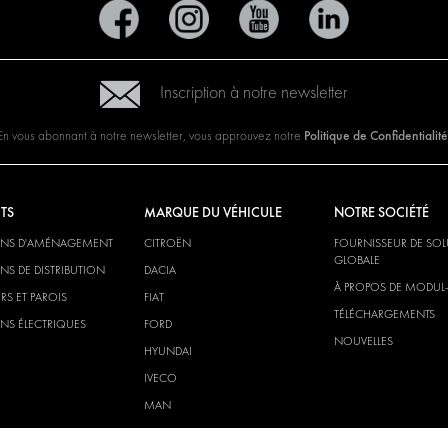
Inscription à notre newsletter
Politique de Confidentialité
En vous abonnant à notre newsletter, vous approuvez notre
TS
MARQUE DU VÉHICULE
NOTRE SOCIÉTÉ
ONS D'AMÉNAGEMENT
CITROËN
FOURNISSEUR DE SO
GLOBALE
NS DE DISTRIBUTION
DACIA
À PROPOS DE MODUL
RS ET PAROIS
FIAT
TÉLÉCHARGEMENTS
NS ÉLECTRIQUES
FORD
NOUVELLES
HYUNDAI
IVECO
MAN
MAXUS