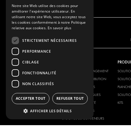
Notre site Web utilise des cookies pour
améliorer l'expérience utilisateur. En
utilisant notre site Web, vous acceptez tous
les cookies conformément à notre Politique
relative aux cookies.
En savoir plus
STRICTEMENT NÉCESSAIRES
PERFORMANCE
CIBLAGE
NOTRE OFFRE
PRODUI
SOLUTIONS D'AMÉNAGEMENT
SOLUTI
FONCTIONNALITÉ
SOLUTIONS DE DISTRIBUTION
SOLUTIO
NON CLASSIFIÉS
PLANCHERS ET PAROIS
PLANCHE
SOLUTIONS ÉLECTRIQUES
SOLUTIO
ACCEPTER TOUT
REFUSER TOUT
PRODUITS DE SÉCURITÉ
KITS
PRODUITS AUXILIAIRES
AFFICHER LES DÉTAILS
SYSTÈMES DE CONTENEURS
SOLUTIONS POUR ATELIER