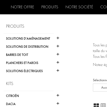
NOTRE OFFRE
PRODUITS
NOTRE SOCIÉTÉ
CO
PRODUITS
+
SOLUTIONS D'AMÉNAGEMENT
+
Tous les 
SOLUTIONS DE DISTRIBUTION
taille du 
+
BARRES DE TOIT
Tous les 
+
PLANCHERS ET PAROIS
Notez éga
+
SOLUTIONS ÉLECTRIQUES
Sélectionn
KITS
Aucu
+
CITROËN
+
DACIA