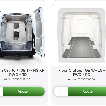
on Crafter/TGE 17- H3 XH
Floor Crafter/TGE 17- L5 -
- RWD - RD
FWD - RD
B0590312100
F0595010000