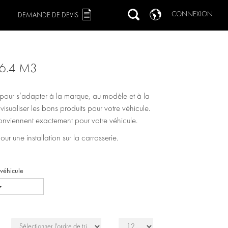
CONNEXION
DEMANDE DE DEVIS
6.4 M3
s pour s’adapter à la marque, au modèle et à la
r visualiser les bons produits pour votre véhicule.
 conviennent exactement pour votre véhicule.
 une installation sur la carrosserie.
 véhicule