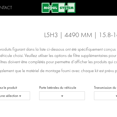
NTACT
L5H3 | 4490 MM | 15.8-1
produits figurant dans la liste ci-dessous ont été spécifiquement conçu
véhicule choisi. Veuillez utiliser les options de filtre supplémentaires pou
filtres doivent être complétés pour permettre d’afficher les produits qui
lement que le matériel de montage fourni avec chaque kit est prévu pour
ez le produit
Porte latérales du véhicule
Transmission du
ne sélection