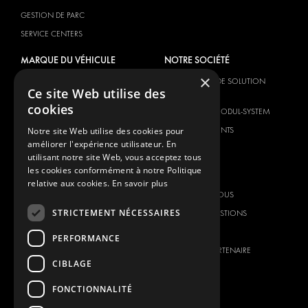
GESTION DE PARC
SERVICE CENTERS
MARQUE DU VÉHICULE
NOTRE SOCIÉTÉ
×
CITROËN
FOURNISSEUR DE SOLUTION
Ce site Web utilise des
GLOBALE
DACIA
cookies
À PROPOS DE MODUL-SYSTEM
FIAT
TÉLÉCHARGEMENTS
Notre site Web utilise des cookies pour
FORD
améliorer l'expérience utilisateur. En
NOUVELLES
HYUNDAI
utilisant notre site Web, vous acceptez tous
les cookies conformément à notre Politique
CONTACT
IVECO
relative aux cookies.
En savoir plus
MAN
CONTACTEZ-NOUS
MAXUS
STRICTEMENT NÉCESSAIRES
FOIRE AUX QUESTIONS
MERCEDES
PRESSE
PERFORMANCE
NISSAN
DEVENIR UN PARTENAIRE
CIBLAGE
OPEL
CARRIERES
PEUGEOT
FONCTIONNALITÉ
RENAULT