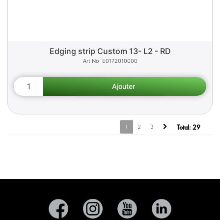
Edging strip Custom 13- L2 - RD
E0172010000
1
2
3
Total:
29