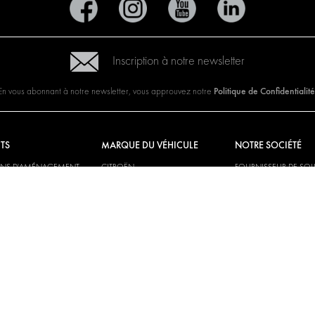
Inscription à notre newsletter
Politique de Confidentialité
En vous abonnant à notre newsletter, vous approuvez notre
TS
MARQUE DU VÉHICULE
NOTRE SOCIÉTÉ
ONS D'AMÉNAGEMENT
CITROËN
FOURNISSEUR DE SO
GLOBALE
NS DE DISTRIBUTION
DACIA
À PROPOS DE MODUL
RS ET PAROIS
FIAT
TÉLÉCHARGEMENTS
NS ÉLECTRIQUES
FORD
NOUVELLES
HYUNDAI
IVECO
MAN
MAXUS