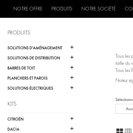
NOTRE OFFRE
PRODUITS
NOTRE SOCIÉTÉ
CO
PRODUITS
+
SOLUTIONS D'AMÉNAGEMENT
+
Tous les 
SOLUTIONS DE DISTRIBUTION
taille du 
+
BARRES DE TOIT
Tous les 
+
PLANCHERS ET PAROIS
Notez éga
+
SOLUTIONS ÉLECTRIQUES
Sélectionn
KITS
Aucu
+
CITROËN
+
DACIA