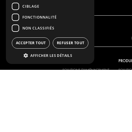
CIBLAGE
FONCTIONNALITÉ
NON CLASSIFIÉS
ACCEPTER TOUT
REFUSER TOUT
AFFICHER LES DÉTAILS
NOTRE OFFRE
PRODUI
SOLUTIONS D'AMÉNAGEMENT
SOLUTI
SOLUTIONS DE DISTRIBUTION
SOLUTIO
PLANCHERS ET PAROIS
PLANCHE
SOLUTIONS ÉLECTRIQUES
SOLUTIO
PRODUITS DE SÉCURITÉ
KITS
PRODUITS AUXILIAIRES
SYSTÈMES DE CONTENEURS
SOLUTIONS POUR ATELIER