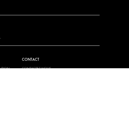
.
CONTACT
LUTION
CONTACTEZ-NOUS
FOIRE AUX QUESTIONS
-SYSTEM
PRESSE
DEVENIR UN PARTENAIRE
CARRIERES