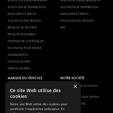
SOLUTIONS D'AMÉNAGEMENT
SOLUTIONS D'AMÉNAGEMENT
SOLUTIONS DE DISTRIBUTION
SOLUTIONS DE DISTRIBUTION
PLANCHERS ET PAROIS
PLANCHERS ET PAROIS
SOLUTIONS ÉLECTRIQUES
SOLUTIONS ÉLECTRIQUES
PRODUITS DE SÉCURITÉ
KITS
PRODUITS AUXILIAIRES
SYSTÈMES DE CONTENEURS
SOLUTIONS POUR ATELIER
SIGNALISATION
GESTION DE PARC
SERVICE CENTERS
MARQUE DU VÉHICULE
NOTRE SOCIÉTÉ
×
CITROËN
FOURNISSEUR DE SOLUTION
Ce site Web utilise des
GLOBALE
DACIA
cookies
À PROPOS DE MODUL-SYSTEM
FIAT
TÉLÉCHARGEMENTS
Notre site Web utilise des cookies pour
FORD
améliorer l'expérience utilisateur. En
NOUVELLES
HYUNDAI