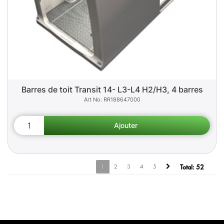
Barres de toit Transit 14- L3-L4 H2/H3, 4 barres
RR188647000
1
2
3
4
5
Total:
52