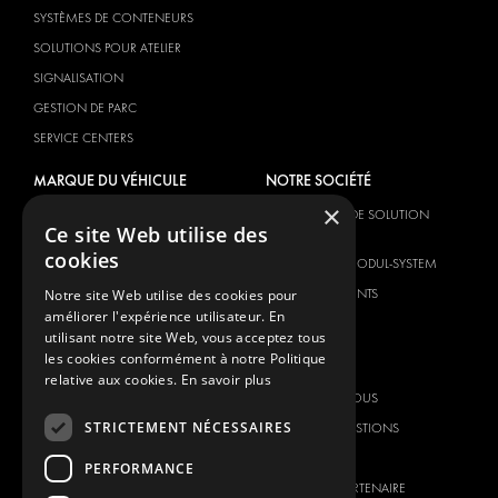
SYSTÈMES DE CONTENEURS
SOLUTIONS POUR ATELIER
SIGNALISATION
GESTION DE PARC
SERVICE CENTERS
MARQUE DU VÉHICULE
NOTRE SOCIÉTÉ
×
CITROËN
FOURNISSEUR DE SOLUTION
Ce site Web utilise des
GLOBALE
DACIA
cookies
À PROPOS DE MODUL-SYSTEM
FIAT
TÉLÉCHARGEMENTS
Notre site Web utilise des cookies pour
FORD
améliorer l'expérience utilisateur. En
NOUVELLES
HYUNDAI
utilisant notre site Web, vous acceptez tous
les cookies conformément à notre Politique
CONTACT
IVECO
relative aux cookies.
En savoir plus
MAN
CONTACTEZ-NOUS
MAXUS
STRICTEMENT NÉCESSAIRES
FOIRE AUX QUESTIONS
MERCEDES
PRESSE
PERFORMANCE
NISSAN
DEVENIR UN PARTENAIRE