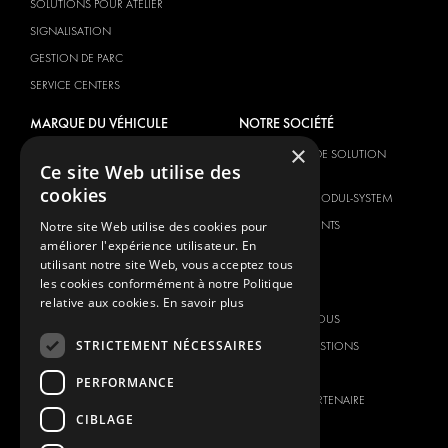
SOLUTIONS POUR ATELIER
SIGNALISATION
GESTION DE PARC
SERVICE CENTERS
MARQUE DU VÉHICULE
NOTRE SOCIÉTÉ
×
CITROËN
FOURNISSEUR DE SOLUTION
Ce site Web utilise des
GLOBALE
DACIA
cookies
À PROPOS DE MODUL-SYSTEM
FIAT
TÉLÉCHARGEMENTS
Notre site Web utilise des cookies pour
FORD
améliorer l'expérience utilisateur. En
NOUVELLES
HYUNDAI
utilisant notre site Web, vous acceptez tous
les cookies conformément à notre Politique
CONTACT
IVECO
relative aux cookies.
En savoir plus
MAN
CONTACTEZ-NOUS
MAXUS
STRICTEMENT NÉCESSAIRES
FOIRE AUX QUESTIONS
MERCEDES
PRESSE
PERFORMANCE
NISSAN
DEVENIR UN PARTENAIRE
CIBLAGE
OPEL
CARRIERES