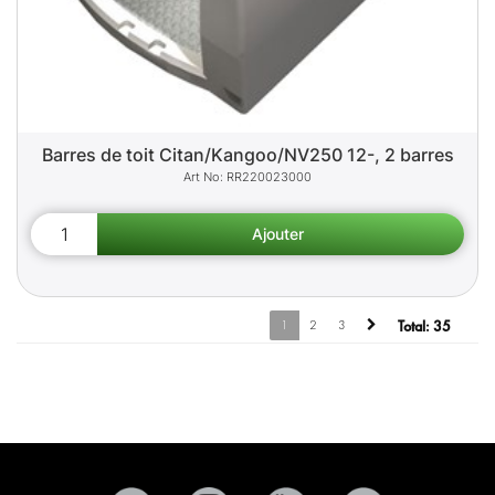
Barres de toit Citan/Kangoo/NV250 12-, 2 barres
RR220023000
1
2
3
Total:
35