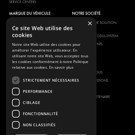
SERVICE CENTERS
MARQUE DU VÉHICULE
NOTRE SOCIÉTÉ
×
CITROËN
FOURNISSEUR DE SOLUTION
Ce site Web utilise des
GLOBALE
DACIA
cookies
À PROPOS DE MODUL-SYSTEM
FIAT
TÉLÉCHARGEMENTS
Notre site Web utilise des cookies pour
FORD
améliorer l'expérience utilisateur. En
NOUVELLES
HYUNDAI
utilisant notre site Web, vous acceptez tous
les cookies conformément à notre Politique
CONTACT
IVECO
relative aux cookies.
En savoir plus
MAN
CONTACTEZ-NOUS
MAXUS
STRICTEMENT NÉCESSAIRES
FOIRE AUX QUESTIONS
MERCEDES
PRESSE
PERFORMANCE
NISSAN
DEVENIR UN PARTENAIRE
CIBLAGE
OPEL
CARRIERES
PEUGEOT
FONCTIONNALITÉ
RENAULT
NON CLASSIFIÉS
TOYOTA