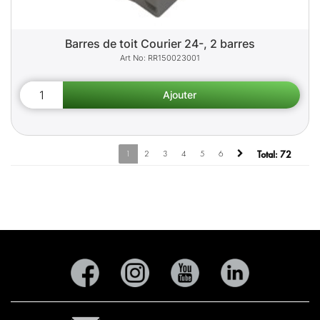
Barres de toit Courier 24-, 2 barres
RR150023001
1
2
3
4
5
6
Total:
72