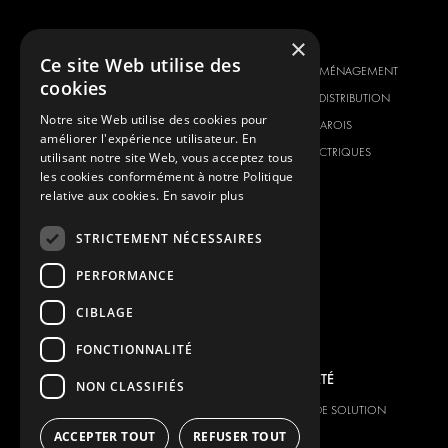
NOTRE OFFRE
PRODUITS
×
Ce site Web utilise des
SOLUTIONS D'AMÉNAGEMENT
SOLUTIONS D'AMÉNAGEMENT
cookies
SOLUTIONS DE DISTRIBUTION
SOLUTIONS DE DISTRIBUTION
Notre site Web utilise des cookies pour
PLANCHERS ET PAROIS
PLANCHERS ET PAROIS
améliorer l'expérience utilisateur. En
SOLUTIONS ÉLECTRIQUES
SOLUTIONS ÉLECTRIQUES
utilisant notre site Web, vous acceptez tous
les cookies conformément à notre Politique
PRODUITS DE SÉCURITÉ
KITS
relative aux cookies.
En savoir plus
PRODUITS AUXILIAIRES
SYSTÈMES DE CONTENEURS
STRICTEMENT NÉCESSAIRES
SOLUTIONS POUR ATELIER
PERFORMANCE
SIGNALISATION
CIBLAGE
GESTION DE PARC
SERVICE CENTERS
FONCTIONNALITÉ
MARQUE DU VÉHICULE
NOTRE SOCIÉTÉ
NON CLASSIFIÉS
CITROËN
FOURNISSEUR DE SOLUTION
GLOBALE
ACCEPTER TOUT
REFUSER TOUT
DACIA