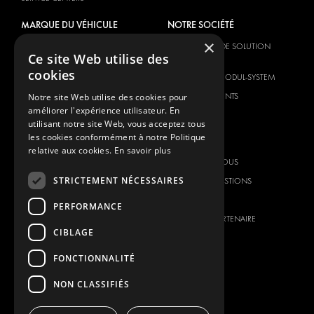
MARQUE DU VÉHICULE
NOTRE SOCIÉTÉ
×
CITROËN
FOURNISSEUR DE SOLUTION
Ce site Web utilise des
GLOBALE
DACIA
cookies
À PROPOS DE MODUL-SYSTEM
FIAT
TÉLÉCHARGEMENTS
Notre site Web utilise des cookies pour
FORD
améliorer l'expérience utilisateur. En
NOUVELLES
HYUNDAI
utilisant notre site Web, vous acceptez tous
les cookies conformément à notre Politique
CONTACT
IVECO
relative aux cookies.
En savoir plus
MAN
CONTACTEZ-NOUS
MAXUS
STRICTEMENT NÉCESSAIRES
FOIRE AUX QUESTIONS
MERCEDES
PRESSE
PERFORMANCE
NISSAN
DEVENIR UN PARTENAIRE
CIBLAGE
OPEL
CARRIERES
PEUGEOT
FONCTIONNALITÉ
RENAULT
NON CLASSIFIÉS
TOYOTA
VOLKSWAGEN