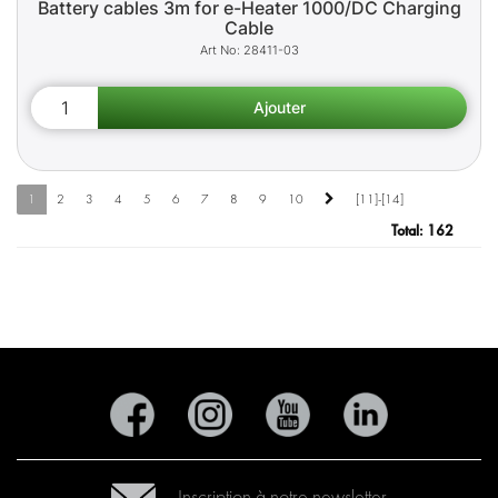
Battery cables 3m for e-Heater 1000/DC Charging
Cable
28411-03
1
2
3
4
5
6
7
8
9
10
[11]-[14]
Total:
162
Inscription à notre newsletter