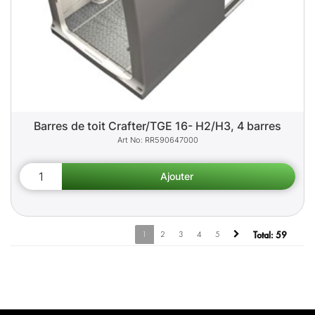
Barres de toit Crafter/TGE 16- H2/H3, 4 barres
RR590647000
1
2
3
4
5
Total:
59