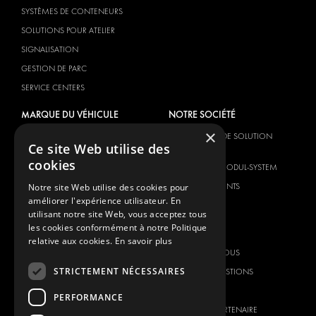
SYSTÈMES DE CONTENEURS
SOLUTIONS POUR ATELIER
SIGNALISATION
GESTION DE PARC
SERVICE CENTERS
MARQUE DU VÉHICULE
NOTRE SOCIÉTÉ
×
CITROËN
FOURNISSEUR DE SOLUTION
Ce site Web utilise des
GLOBALE
DACIA
cookies
À PROPOS DE MODUL-SYSTEM
FIAT
TÉLÉCHARGEMENTS
Notre site Web utilise des cookies pour
FORD
améliorer l'expérience utilisateur. En
NOUVELLES
HYUNDAI
utilisant notre site Web, vous acceptez tous
les cookies conformément à notre Politique
CONTACT
IVECO
relative aux cookies.
En savoir plus
MAN
CONTACTEZ-NOUS
MAXUS
STRICTEMENT NÉCESSAIRES
FOIRE AUX QUESTIONS
MERCEDES
PRESSE
PERFORMANCE
NISSAN
DEVENIR UN PARTENAIRE