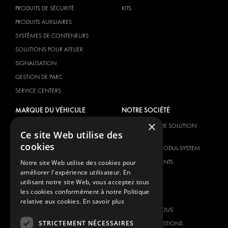
PRODUITS DE SÉCURITÉ
KITS
PRODUITS AUXILIAIRES
SYSTÈMES DE CONTENEURS
SOLUTIONS POUR ATELIER
SIGNALISATION
GESTION DE PARC
SERVICE CENTERS
MARQUE DU VÉHICULE
NOTRE SOCIÉTÉ
×
CITROËN
FOURNISSEUR DE SOLUTION
Ce site Web utilise des
GLOBALE
DACIA
cookies
À PROPOS DE MODUL-SYSTEM
FIAT
TÉLÉCHARGEMENTS
Notre site Web utilise des cookies pour
FORD
améliorer l'expérience utilisateur. En
NOUVELLES
HYUNDAI
utilisant notre site Web, vous acceptez tous
les cookies conformément à notre Politique
CONTACT
IVECO
relative aux cookies.
En savoir plus
MAN
CONTACTEZ-NOUS
MAXUS
STRICTEMENT NÉCESSAIRES
FOIRE AUX QUESTIONS