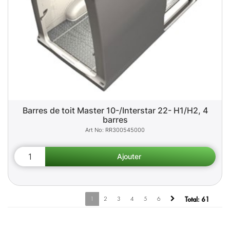
Barres de toit Master 10-/Interstar 22- H1/H2, 4
barres
RR300545000
1
2
3
4
5
6
Total:
61