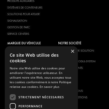
PRODUITS AUXILIAIRES
SYSTÈMES DE CONTENEURS
SOLUTIONS POUR ATELIER
SIGNALISATION
GESTION DE PARC
SERVICE CENTERS
MARQUE DU VÉHICULE
NOTRE SOCIÉTÉ
×
CITROËN
FOURNISSEUR DE SOLUTION
Ce site Web utilise des
GLOBALE
DACIA
cookies
À PROPOS DE MODUL-SYSTEM
FIAT
TÉLÉCHARGEMENTS
Notre site Web utilise des cookies pour
FORD
améliorer l'expérience utilisateur. En
NOUVELLES
HYUNDAI
utilisant notre site Web, vous acceptez tous
les cookies conformément à notre Politique
CONTACT
IVECO
relative aux cookies.
En savoir plus
MAN
CONTACTEZ-NOUS
MAXUS
STRICTEMENT NÉCESSAIRES
FOIRE AUX QUESTIONS
MERCEDES
PRESSE
PERFORMANCE