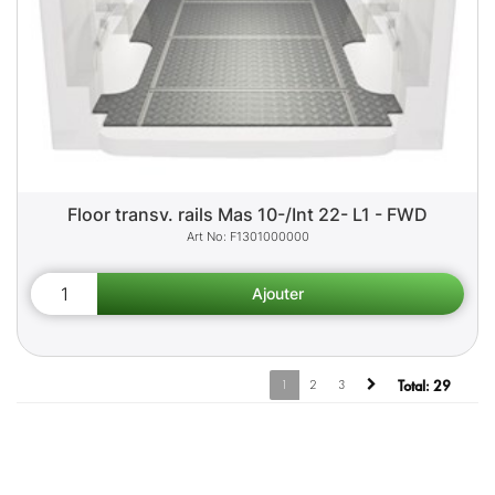
Floor transv. rails Mas 10-/Int 22- L1 - FWD
F1301000000
1
2
3
Total:
29