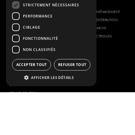
NOTRE OFFRE
PRODUITS
STRICTEMENT NÉCESSAIRES
SOLUTIONS D'AMÉNAGEMENT
SOLUTIONS D'AMÉNAGEMENT
PERFORMANCE
SOLUTIONS DE DISTRIBUTION
SOLUTIONS DE DISTRIBUTION
CIBLAGE
PLANCHERS ET PAROIS
PLANCHERS ET PAROIS
SOLUTIONS ÉLECTRIQUES
SOLUTIONS ÉLECTRIQUES
FONCTIONNALITÉ
PRODUITS DE SÉCURITÉ
KITS
NON CLASSIFIÉS
PRODUITS AUXILIAIRES
SYSTÈMES DE CONTENEURS
ACCEPTER TOUT
REFUSER TOUT
SOLUTIONS POUR ATELIER
SIGNALISATION
AFFICHER LES DÉTAILS
GESTION DE PARC
SERVICE CENTERS
MARQUE DU VÉHICULE
NOTRE SOCIÉTÉ
CITROËN
FOURNISSEUR DE SOLUTION
GLOBALE
DACIA
À PROPOS DE MODUL-SYSTEM
FIAT