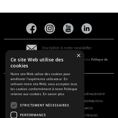
Inscription à notre newsletter
×
Ce site Web utilise des
Politique de
En vous abonnant à notre newsletter, vous approuvez notre
cookies
Confidentialité.
Notre site Web utilise des cookies pour
améliorer l'expérience utilisateur. En
utilisant notre site Web, vous acceptez tous
NOTRE OFFRE
PRODUITS
les cookies conformément à notre Politique
relative aux cookies.
En savoir plus
SOLUTIONS D'AMÉNAGEMENT
SOLUTIONS D'AMÉNAGEMENT
SOLUTIONS DE DISTRIBUTION
SOLUTIONS DE DISTRIBUTION
STRICTEMENT NÉCESSAIRES
PLANCHERS ET PAROIS
PLANCHERS ET PAROIS
PERFORMANCE
SOLUTIONS ÉLECTRIQUES
SOLUTIONS ÉLECTRIQUES