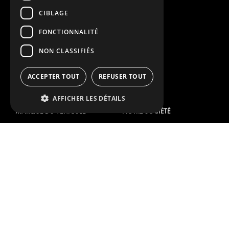
PRODUITS DE SÉCURITÉ
KITS
CIBLAGE
PRODUITS AUXILIAIRES
FONCTIONNALITÉ
SYSTÈMES DE CONTENEURS
NON CLASSIFIÉS
SOLUTIONS POUR ATELIER
SIGNALISATION
ACCEPTER TOUT
REFUSER TOUT
GESTION DE PARC
SERVICE CENTERS
AFFICHER LES DÉTAILS
MARQUE DU VÉHICULE
NOTRE SOCIÉTÉ
CITROËN
FOURNISSEUR DE SOLUTION
GLOBALE
DACIA
À PROPOS DE MODUL-SYSTEM
FIAT
TÉLÉCHARGEMENTS
FORD
NOUVELLES
HYUNDAI
CONTACT
IVECO
MAN
CONTACTEZ-NOUS
MAXUS
FOIRE AUX QUESTIONS