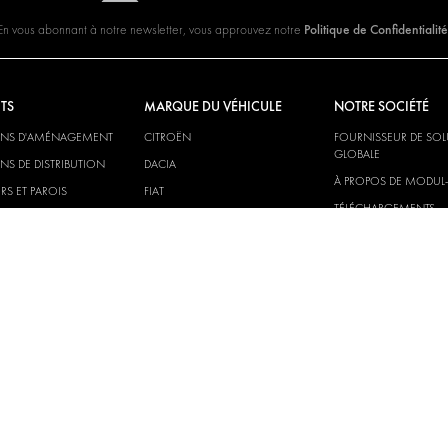
Politique de Confidentialité
En vous abonnant à notre newsletter, vous approuvez notre
TS
MARQUE DU VÉHICULE
NOTRE SOCIÉTÉ
ONS D'AMÉNAGEMENT
CITROËN
FOURNISSEUR DE SO
GLOBALE
NS DE DISTRIBUTION
DACIA
À PROPOS DE MODUL
RS ET PAROIS
FIAT
TÉLÉCHARGEMENTS
NS ÉLECTRIQUES
FORD
NOUVELLES
HYUNDAI
IVECO
MAN
MAXUS
MERCEDES
NISSAN
OPEL
PEUGEOT