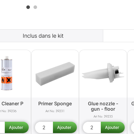
Inclus dans le kit
 Cleaner P
Primer Sponge
Glue nozzle -
G
gun - floor
39236
39231
39235