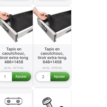
Tapis en
Tapis en
caoutchouc,
caoutchouc,
tiroir extra-long
tiroir extra-long
486x1458
648x1458
12715-04
12725-04