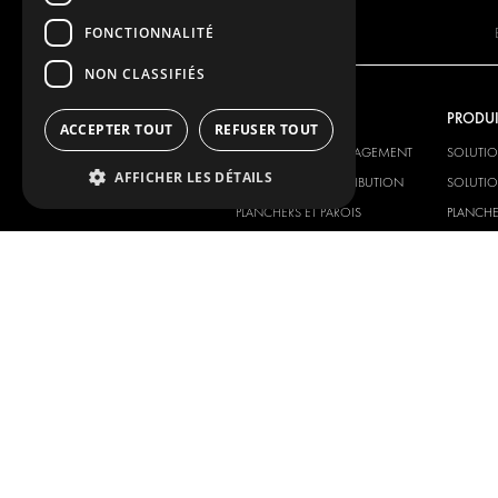
FONCTIONNALITÉ
NON CLASSIFIÉS
NOTRE OFFRE
PRODUI
ACCEPTER TOUT
REFUSER TOUT
SOLUTIONS D'AMÉNAGEMENT
SOLUTI
AFFICHER LES DÉTAILS
SOLUTIONS DE DISTRIBUTION
SOLUTIO
PLANCHERS ET PAROIS
PLANCHE
SOLUTIONS ÉLECTRIQUES
SOLUTIO
PRODUITS DE SÉCURITÉ
KITS
PRODUITS AUXILIAIRES
SYSTÈMES DE CONTENEURS
SOLUTIONS POUR ATELIER
SIGNALISATION
GESTION DE PARC
SERVICE CENTERS