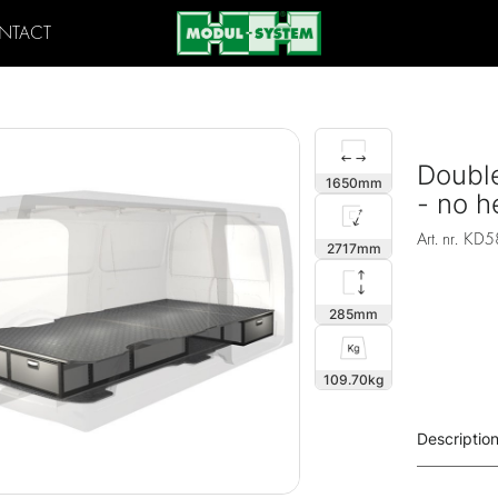
NTACT
Double
1650
- no he
Art. nr.
KD5
2717
285
109.70
Description