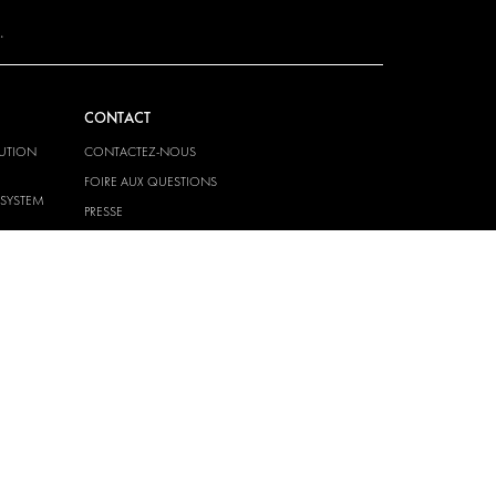
.
CONTACT
LUTION
CONTACTEZ-NOUS
FOIRE AUX QUESTIONS
-SYSTEM
PRESSE
DEVENIR UN PARTENAIRE
CARRIERES