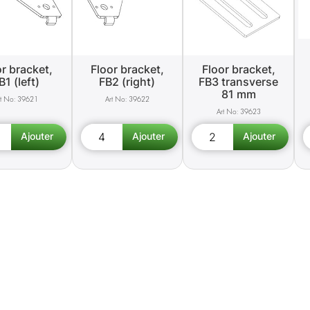
or bracket,
Floor bracket,
Floor bracket,
B1 (left)
FB2 (right)
FB3 transverse
81 mm
39621
39622
39623