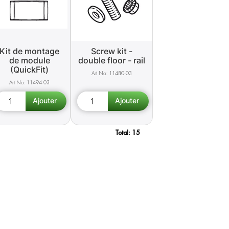
Kit de montage
Screw kit -
de module
double floor - rail
(QuickFit)
11480-03
11494-03
Total:
15