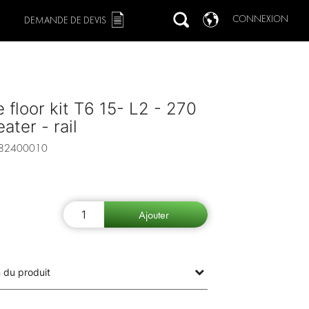
CONNEXION
DEMANDE DE DEVIS
 floor kit T6 15- L2 - 270
ater - rail
82400010
 du produit