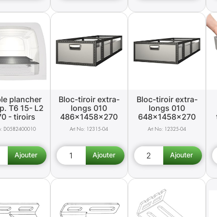
le plancher
Bloc-tiroir extra-
Bloc-tiroir extra-
p. T6 15- L2
longs 010
longs 010
0 - tiroirs
486x1458x270
648x1458x270
D0582400010
12315-04
12325-04