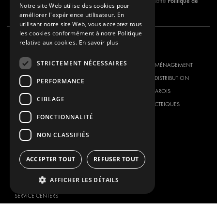
Politique de
En vous abonnant à notre newsletter, vous approuvez notre
Notre site Web utilise des cookies pour
Confidentialité.
améliorer l'expérience utilisateur. En
utilisant notre site Web, vous acceptez tous
les cookies conformément à notre Politique
relative aux cookies.
En savoir plus
NOTRE OFFRE
PRODUITS
STRICTEMENT NÉCESSAIRES
SOLUTIONS D'AMÉNAGEMENT
SOLUTIONS D'AMÉNAGEMENT
SOLUTIONS DE DISTRIBUTION
SOLUTIONS DE DISTRIBUTION
PERFORMANCE
PLANCHERS ET PAROIS
PLANCHERS ET PAROIS
CIBLAGE
SOLUTIONS ÉLECTRIQUES
SOLUTIONS ÉLECTRIQUES
FONCTIONNALITÉ
PRODUITS DE SÉCURITÉ
KITS
PRODUITS AUXILIAIRES
NON CLASSIFIÉS
SYSTÈMES DE CONTENEURS
SOLUTIONS POUR ATELIER
ACCEPTER TOUT
REFUSER TOUT
SIGNALISATION
AFFICHER LES DÉTAILS
GESTION DE PARC
SERVICE CENTERS
MARQUE DU VÉHICULE
NOTRE SOCIÉTÉ