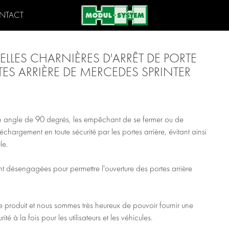
NTACT
LES CHARNIÈRES D'ARRÊT DE PORTE
TES ARRIÈRE DE MERCEDES SPRINTER
 un angle de 90 degrés, les empêchant de se fermer ou de
échargement en toute sécurité par les portes arrière, évitant ainsi
le.
nt désengagées pour permettre l'ouverture des portes arrière
 produit et nous sommes très heureux de pouvoir fournir une
té à la fois pour les utilisateurs et les véhicules.