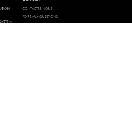
LUTION
CONTACTEZ-NOUS
FOIRE AUX QUESTIONS
-SYSTEM
PRESSE
DEVENIR UN PARTENAIRE
CARRIERES