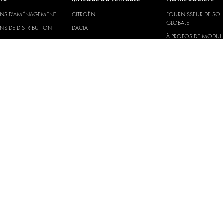
ONS D'AMÉNAGEMENT
CITROËN
FOURNISSEUR DE SO
GLOBALE
NS DE DISTRIBUTION
DACIA
À PROPOS DE MODUL
RS ET PAROIS
FIAT
TÉLÉCHARGEMENTS
NS ÉLECTRIQUES
FORD
NOUVELLES
HYUNDAI
IVECO
MAN
MAXUS
MERCEDES
NISSAN
OPEL
PEUGEOT
RENAULT
TOYOTA
VOLKSWAGEN