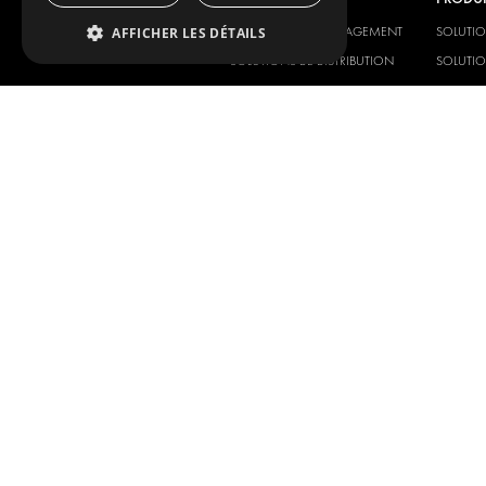
AFFICHER LES DÉTAILS
SOLUTIONS D'AMÉNAGEMENT
SOLUTI
SOLUTIONS DE DISTRIBUTION
SOLUTIO
PLANCHERS ET PAROIS
PLANCHE
SOLUTIONS ÉLECTRIQUES
SOLUTIO
PRODUITS DE SÉCURITÉ
KITS
PRODUITS AUXILIAIRES
SYSTÈMES DE CONTENEURS
SOLUTIONS POUR ATELIER
SIGNALISATION
GESTION DE PARC
SERVICE CENTERS