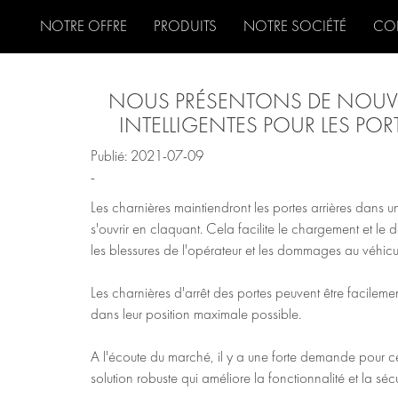
NOTRE OFFRE
PRODUITS
NOTRE SOCIÉTÉ
CO
NOUS PRÉSENTONS DE NOUVEL
INTELLIGENTES POUR LES POR
Publié: 2021-07-09
-
Les charnières maintiendront les portes arrières dans
s'ouvrir en claquant. Cela facilite le chargement et le d
les blessures de l'opérateur et les dommages au véhicu
Les charnières d'arrêt des portes peuvent être facileme
dans leur position maximale possible.
A l'écoute du marché, il y a une forte demande pour ce
solution robuste qui améliore la fonctionnalité et la sécuri