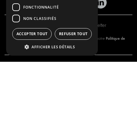
FONCTIONNALITÉ
NON CLASSIFIÉS
Inscription à notre newsletter
ACCEPTER TOUT
REFUSER TOUT
Politique de
En vous abonnant à notre newsletter, vous approuvez notre
Confidentialité.
AFFICHER LES DÉTAILS
NOTRE OFFRE
PRODUITS
SOLUTIONS D'AMÉNAGEMENT
SOLUTIONS D'AMÉNAGEMENT
SOLUTIONS DE DISTRIBUTION
SOLUTIONS DE DISTRIBUTION
PLANCHERS ET PAROIS
PLANCHERS ET PAROIS
SOLUTIONS ÉLECTRIQUES
SOLUTIONS ÉLECTRIQUES
PRODUITS DE SÉCURITÉ
KITS
PRODUITS AUXILIAIRES
SYSTÈMES DE CONTENEURS
SOLUTIONS POUR ATELIER